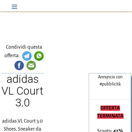
Condividi questa
offerta:
adidas
Annuncio con
#pubblicità
VL Court
3.0
OFFERTA
TERMINATA
adidas VL Court 3.0
Shoes, Sneaker da
Sconto:
42%