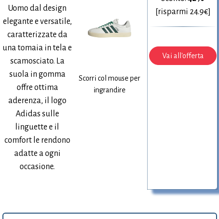
Uomo dal design
[risparmi 24.9€]
elegante e versatile,
caratterizzate da
una tomaia in tela e
Vai all'offerta
scamosciato. La
suola in gomma
Scorri col mouse per
offre ottima
ingrandire
aderenza, il logo
Adidas sulle
linguette e il
comfort le rendono
adatte a ogni
occasione.