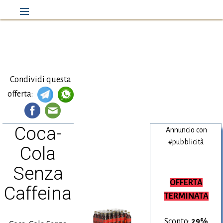
Condividi questa
offerta:
Coca-
Annuncio con
#pubblicità
Cola
Senza
OFFERTA
Caffeina
TERMINATA
Sconto:
29%