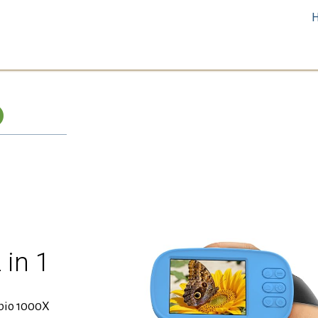
 in 1
opio 1000X