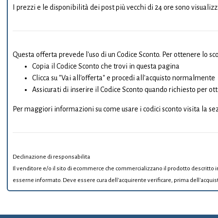
I prezzi e le disponibilità dei post più vecchi di 24 ore sono visualiz
Questa offerta prevede l'uso di un Codice Sconto. Per ottenere lo sc
Copia il Codice Sconto che trovi in questa pagina
Clicca su "Vai all'offerta" e procedi all'acquisto normalmente
Assicurati di inserire il Codice Sconto quando richiesto per ot
Per maggiori informazioni su come usare i codici sconto visita la s
Declinazione di responsabilita
Il venditore e/o il sito di ecommerce che commercializzano il prodotto descritto
esserne informato. Deve essere cura dell'acquirente verificare, prima dell'acquis