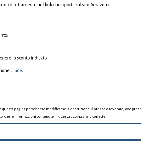
zabili direttamente nel link che riporta sul sito Amazon.it.
onto:
tenere lo sconto indicato.
ezione
Guide
.
 in questa pagina potrebbero modificarne la descrizione, il prezzo o revocare, ove p
to, che le informazioni contenute in questa pagina siano corrette.