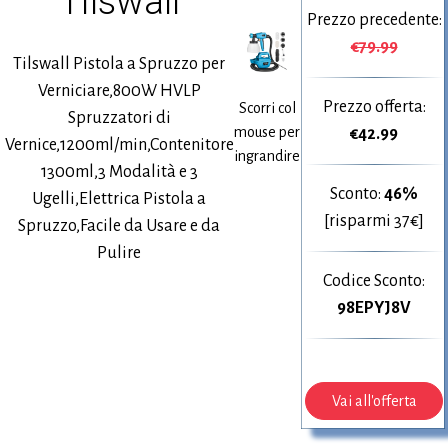
Tilswall
Prezzo precedente:
€79.99
Tilswall Pistola a Spruzzo per
Verniciare,800W HVLP
Prezzo offerta:
Scorri col
Spruzzatori di
mouse per
€
42.99
Vernice,1200ml/min,Contenitore
ingrandire
1300ml,3 Modalità e 3
Sconto:
46%
Ugelli,Elettrica Pistola a
[risparmi 37€]
Spruzzo,Facile da Usare e da
Pulire
Codice Sconto:
98EPYJ8V
Vai all'offerta