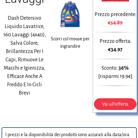
Prezzo precedente:
Dash Detersivo
€54.89
Liquido Lavatrice,
160 Lavaggi (4x40),
Scorri col mouse per
Prezzo offerta:
Salva Colore,
ingrandire
€
34.97
Brillantezza Per I
Capi, Rimuove Le
Macchi e Igienizza,
Sconto:
36%
Efficace Anche A
[risparmi 19.9€]
Freddo E In Cicli
Brevi
Vai all'offerta
I prezzi e la disponibilità dei prodotti sono accurati alla data/ora